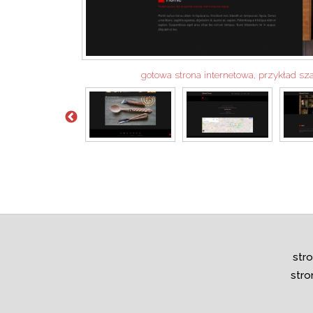
gotowa strona internetowa, przykład sz
str
stro