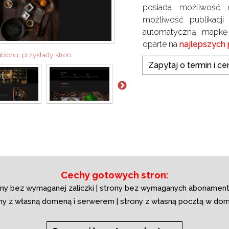
posiada możliwość 
możliwość publikacj
automatyczną mapkę
oparte na
najlepszych 
ablonu, przykłady stron
Zapytaj o termin i ce
Cechy gotowych stron:
ony bez wymaganej zaliczki | strony bez wymaganych abonament
ny z własną domeną i serwerem | strony z własną pocztą w do