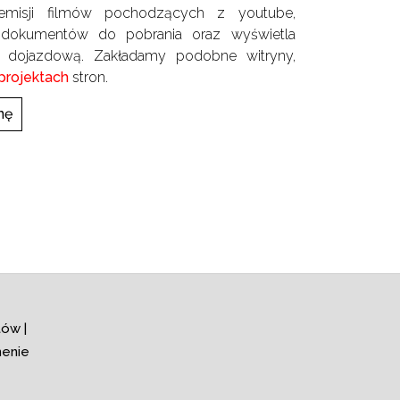
emisji filmów pochodzących z youtube,
i dokumentów do pobrania oraz wyświetla
 dojazdową. Zakładamy podobne witryny,
projektach
stron.
nę
ów |
menie