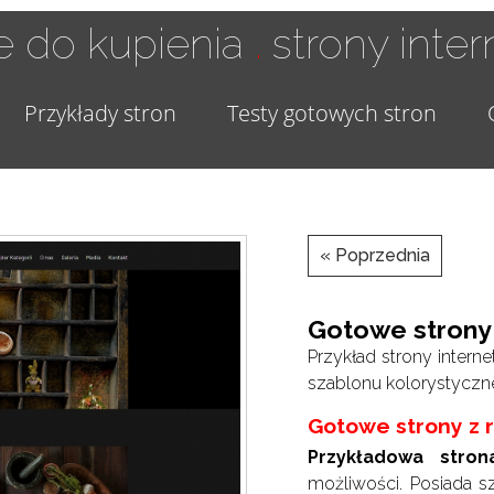
.
 do kupienia
strony inte
Przykłady stron
Testy gotowych stron
« Poprzednia
Gotowe strony 
Przykład strony intern
szablonu kolorystyczn
Gotowe strony z 
Przykładowa stron
możliwości. Posiada s