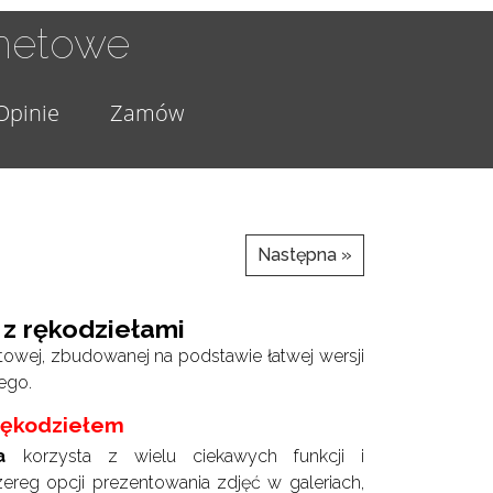
rnetowe
Opinie
Zamów
Następna »
z rękodziełami
etowej, zbudowanej na podstawie łatwej wersji
ego.
rękodziełem
a
korzysta z wielu ciekawych funkcji i
zereg opcji prezentowania zdjęć w galeriach,